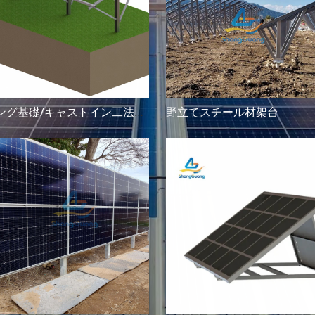
ラミング基礎/キャストイン工法架台
野立てスチール材架台