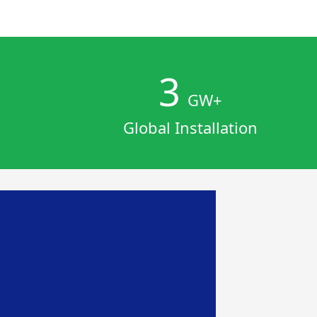
3
GW+
Global Installation