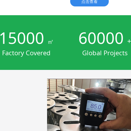
点击查看
15000
60000
㎡
Factory Covered
Global Projects