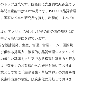
界のトップ企業です。国際的に先進的な組み立てラ
間生産能力は90mw/月です。ISO9001品質管理
す。国家レベルの研究所を持ち、出荷前にすべての
(JIS)、アメリカ (AA) およびその他の国の規格に従
界中から高い評価を得ています。
的な設計開発、生産、管理、営業チーム、国際規
及び優れる提案力、徹底的な品質管理システムに生
省の厳しい基準をクリアできる構造計算書力と行き
により数多くのお客様からご好評を頂いておりま
企業として常に「顧客優先・革新精神」の方針を貫
と炭素排出量の削減、脱炭素化に貢献しておりま