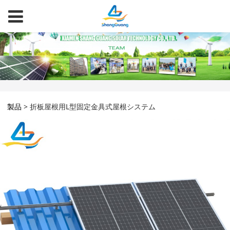
製品
>
折板屋根用L型固定金具式屋根システム