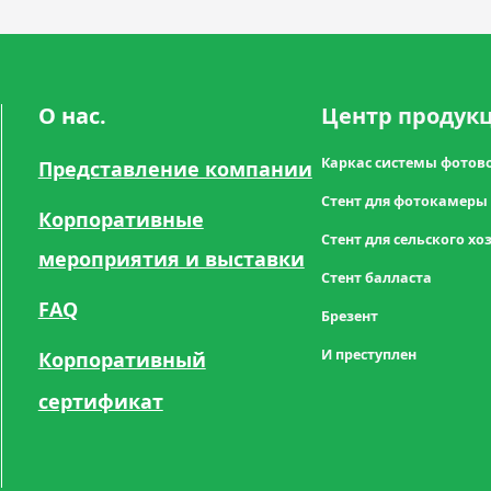
О нас.
Центр продук
Каркас системы фо
Представление компании
Стент для фотока
Корпоративные
Стент для сельского
мероприятия и выставки
Стент балласт
FAQ
Брезент Стен
И преступлен Ф
Корпоративный
сертификат