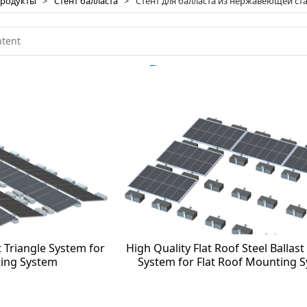
родукты
>
Стент балласта
>
Стент для балласта из нержавеющей ст
st Triangle System for
High Quality Flat Roof Steel Ballast
ing System
System for Flat Roof Mounting 