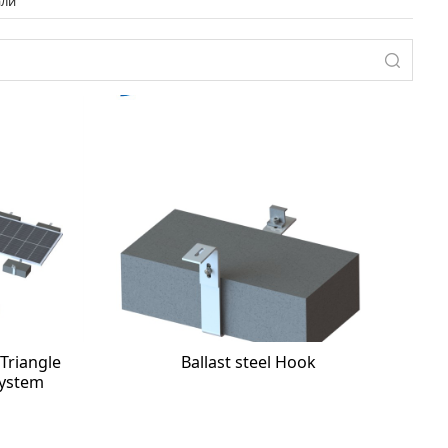
али
 Triangle
Ballast steel Hook
System