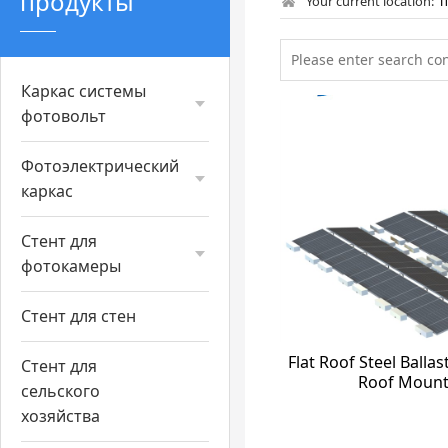
продукты
Your current location:
п
Каркас системы
фотовольт
Фотоэлектрический
каркас
Стент для
фотокамеры
Стент для стен
Flat Roof Steel Balla
Стент для
Roof Mount
сельского
хозяйства